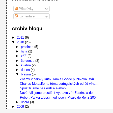
Příspěvky
Komentáře
Archiv blogu
►
2011
(6)
▼
2010
(26)
►
prosince
(5)
►
října
(2)
►
září
(2)
►
července
(3)
►
května
(2)
►
dubna
(4)
▼
března
(5)
Známý vinařský kritik Jamie Goode publikoval svůj ...
Charles Metcalfe na téma portugalských odrůd vína ...
Spustili jsme náš web a e-shop
Navštívili jsme prestižní výstavu vín Essência do ...
Robert Parker zlepšil hodnocení Prazo de Roriz 200...
►
února
(3)
►
2009
(2)