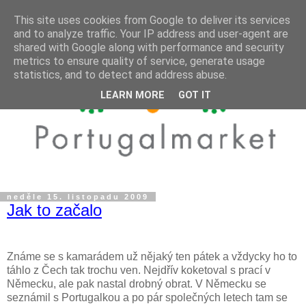
This site uses cookies from Google to deliver its services
and to analyze traffic. Your IP address and user-agent are
shared with Google along with performance and security
metrics to ensure quality of service, generate usage
statistics, and to detect and address abuse.
LEARN MORE
GOT IT
neděle 15. listopadu 2009
Jak to začalo
Známe se s kamarádem už nějaký ten pátek a vždycky ho to
táhlo z Čech tak trochu ven. Nejdřív koketoval s prací v
Německu, ale pak nastal drobný obrat. V Německu se
seznámil s Portugalkou a po pár společných letech tam se