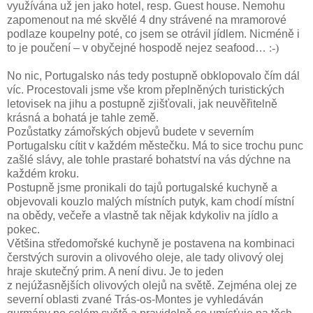
využívána už jen jako hotel, resp. Guest house. Nemohu
zapomenout na mé skvělé 4 dny strávené na mramorové
podlaze koupelny poté, co jsem se otrávil jídlem. Nicméně i
to je poučení – v obyčejné hospodě nejez seafood…
:-)
No nic, Portugalsko nás tedy postupně obklopovalo čím dál
víc. Procestovali jsme vše krom přeplněných turistických
letovisek na jihu a postupně zjišťovali, jak neuvěřitelně
krásná a bohatá je tahle země.
Pozůstatky zámořských objevů budete v severním
Portugalsku cítit v každém městečku. Má to sice trochu punc
zašlé slávy, ale tohle prastaré bohatství na vás dýchne na
každém kroku.
Postupně jsme pronikali do tajů portugalské kuchyně a
objevovali kouzlo malých místních putyk, kam chodí místní
na obědy, večeře a vlastně tak nějak kdykoliv na jídlo a
pokec.
Většina středomořské kuchyně je postavena na kombinaci
čerstvých surovin a olivového oleje, ale tady olivový olej
hraje skutečný prim. A není divu. Je to jeden
z nejúžasnějších olivových olejů na světě. Zejména olej ze
severní oblasti zvané Trás-os-Montes je vyhledáván