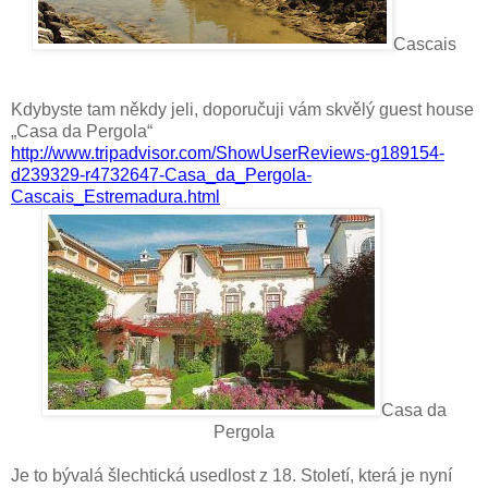
Cascais
Kdybyste tam někdy jeli, doporučuji vám skvělý guest house
„Casa da Pergola“
http://www.tripadvisor.com/ShowUserReviews-g189154-
d239329-r4732647-Casa_da_Pergola-
Cascais_Estremadura.html
Casa da
Pergola
Je to bývalá šlechtická usedlost z 18. Století, která je nyní