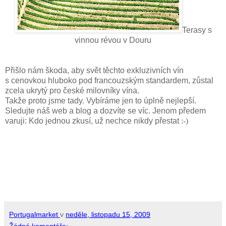
Terasy s
vinnou révou v Douru
Přišlo nám škoda, aby svět těchto exkluzivních vín
s cenovkou hluboko pod francouzským standardem, zůstal
zcela ukrytý pro české milovníky vína.
Takže proto jsme tady. Vybíráme jen to úplně nejlepší.
Sledujte náš web a blog a dozvíte se víc. Jenom předem
varuji: Kdo jednou zkusí, už nechce nikdy přestat
:-)
Portugalmarket
v
neděle, listopadu 15, 2009
Žádné komentáře: