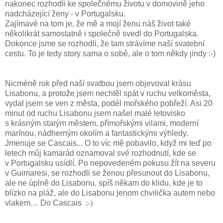
nakonec rozhodli ke společnému životu v domovině jeho
nadcházející ženy - v Portugalsku.
Zajímavé na tom je, že mě a mojí ženu náš život také
několikrát samostatně i společně svedl do Portugalska.
Dokonce jsme se rozhodli, že tam strávíme naší svatební
cestu. To je tedy story sama o sobě, ale o tom někdy jindy :-)
Nicméně rok před naší svatbou jsem objevoval krásu
Lisabonu, a protože jsem nechtěl spát v ruchu velkoměsta,
vydal jsem se ven z města, podél mořského pobřeží. Asi 20
minut od ruchu Lisabonu jsem našel malé letovisko
s krásným starým městem, přímořskými vilami, moderní
marínou, nádherným okolím a fantastickými výhledy.
Jmenuje se Cascais... O to víc mě pobavilo, když mi teď po
letech můj kamarád oznamoval své rozhodnutí, kde se
v Portugalsku usídlí. Po nepovedeném pokusu žít na severu
v Guimaresi, se rozhodli se ženou přesunout do Lisabonu,
ale ne úplně do Lisabonu, spíš někam do klidu, kde je to
blízko na pláž, ale do Lisabonu jenom chvilička autem nebo
vlakem… Do Cascais
:-)