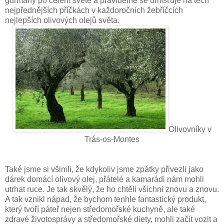
gurmány po celém světě a pravidelně se umísťuje na těch
nejpřednějších příčkách v každoročních žebříčcích
nejlepších olivových olejů světa.
Olivovníky v
Trás-os-Montes
Také jsme si všimli, že kdykoliv jsme zpátky přivezli jako
dárek domácí olivový olej, přátelé a kamarádi nám mohli
utrhat ruce. Je tak skvělý, že ho chtěli všichni znovu a znovu.
A tak vznikl nápad, že bychom tenhle fantastický produkt,
který tvoří páteř nejen středomořské kuchyně, ale také
zdravé životosprávy a středomořské diety, mohli začít vozit a