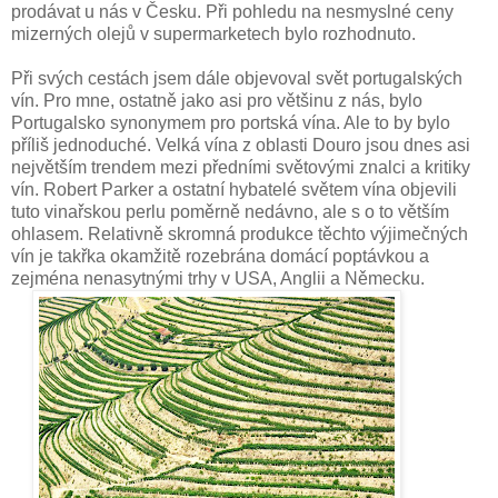
prodávat u nás v Česku. Při pohledu na nesmyslné ceny
mizerných olejů v supermarketech bylo rozhodnuto.
Při svých cestách jsem dále objevoval svět portugalských
vín. Pro mne, ostatně jako asi pro většinu z nás, bylo
Portugalsko synonymem pro portská vína. Ale to by bylo
příliš jednoduché. Velká vína z oblasti Douro jsou dnes asi
největším trendem mezi předními světovými znalci a kritiky
vín. Robert Parker a ostatní hybatelé světem vína objevili
tuto vinařskou perlu poměrně nedávno, ale s o to větším
ohlasem. Relativně skromná produkce těchto výjimečných
vín je takřka okamžitě rozebrána domácí poptávkou a
zejména nenasytnými trhy v USA, Anglii a Německu.